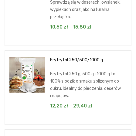
Sprawdzą się w deserach, owsianek,
wypiekach oraz jako naturalna
przekąska.
10,50
zł
–
15,80
zł
Erytrytol 250/500/1000 g
Erytrytol 250 g, 500 g i 1000 g to
100% słodzik o smaku zbliżonym do
cukru. Idealny do pieczenia, deserów
i napojów.
12,20
zł
–
29,40
zł