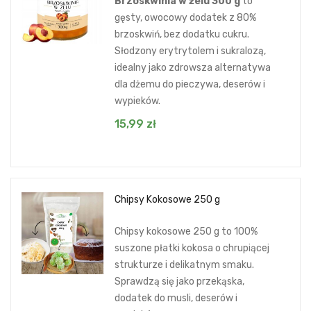
Brzoskwinia w żelu 300 g
to
gęsty, owocowy dodatek z 80%
brzoskwiń, bez dodatku cukru.
Słodzony erytrytolem i sukralozą,
idealny jako zdrowsza alternatywa
dla dżemu do pieczywa, deserów i
wypieków.
15,99
zł
Chipsy Kokosowe 250 g
Chipsy kokosowe 250 g to 100%
suszone płatki kokosa o chrupiącej
strukturze i delikatnym smaku.
Sprawdzą się jako przekąska,
dodatek do musli, deserów i