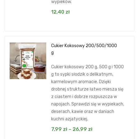
wypieków.
12,40
zł
Cukier Kokosowy 200/500/1000
g
Cukier kokosowy 200 g, 500 g i 1000
g to sypki słodzik o delikatnym,
karmelowym aromacie. Dzięki
drobnej strukturze łatwo miesza się
z ciastem i dobrze rozpuszcza w
napojach. Sprawdzi się w wypiekach,
deserach, kawie oraz w daniach
kuchni azjatyckiej.
7,99
zł
–
26,99
zł