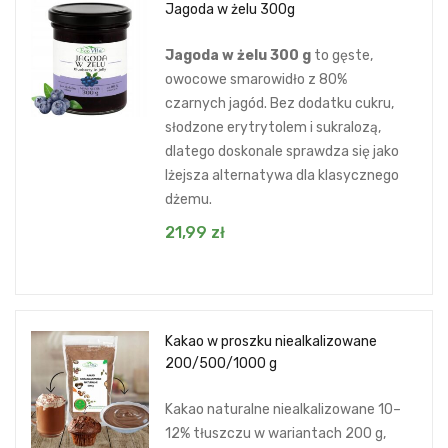
Jagoda w żelu 300g
Jagoda w żelu 300 g
to gęste,
owocowe smarowidło z 80%
czarnych jagód. Bez dodatku cukru,
słodzone erytrytolem i sukralozą,
dlatego doskonale sprawdza się jako
lżejsza alternatywa dla klasycznego
dżemu.
21,99
zł
Kakao w proszku niealkalizowane
200/500/1000 g
Kakao naturalne niealkalizowane 10–
12% tłuszczu w wariantach 200 g,