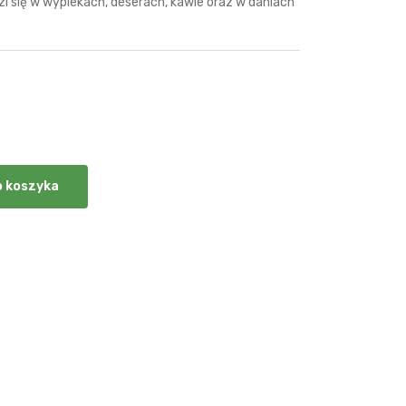
i się w wypiekach, deserach, kawie oraz w daniach
o koszyka