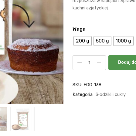
rozpuszcza w napojach. Sprawdz
kuchni azjatyckiej.
Waga
200 g
500 g
1000 g
Dodaj d
SKU:
EOO-138
Kategoria:
Słodziki i cukry