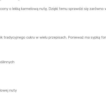
ony o lekką karmelową nutę. Dzięki temu sprawdzi się zarówno w
k tradycyjnego cukru w wielu przepisach. Ponieważ ma sypką fo
oślinnych
lowej nuty