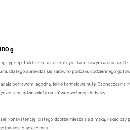
000 g
ej, sypkiej strukturze oraz delikatnym, karmelowym aromacie. Dzi
ikami. Dlatego sprawdza się zarówno podczas codziennego gotowa
ają potrawom łagodną, lekko karmelową nutę. Jednocześnie nie d
ędzie tam, gdzie zależy na zrównoważonej słodyczy.
sek konsystencję, dlatego dobrze miesza się z mąką, kakao czy p
ygotowanie gładkich mas.