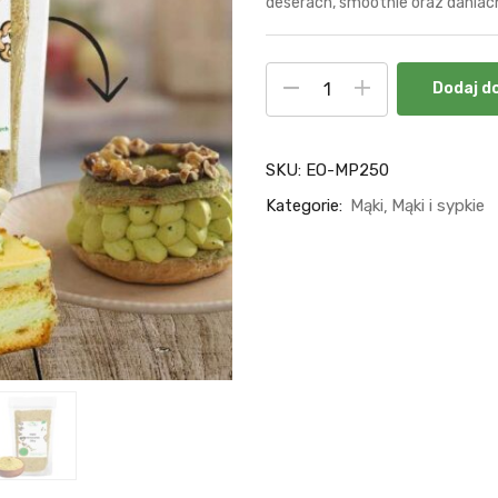
deserach, smoothie oraz dania
Dodaj d
SKU:
EO-MP250
Kategorie:
Mąki
Mąki i sypkie