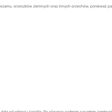
 sezamu, orzeszków ziemnych oraz innych orzechów, ponieważ p
ala od wilgoci i światła. Po otwarciu najlepiej szczelnie zamkn