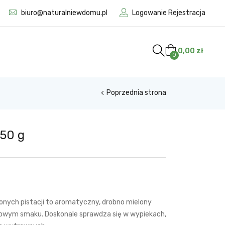
biuro@naturalniewdomu.pl
Logowanie Rejestracja
0,00
zł
0
Poprzednia strona
50 g
onych pistacji to aromatyczny, drobno mielony
howym smaku. Doskonale sprawdza się w wypiekach,