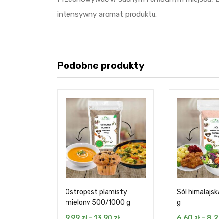
intensywny aromat produktu.
Podobne produkty
Ostropest plamisty
Sól himalajs
mielony 500/1000 g
g
9,99
zł
–
13,90
zł
6,60
zł
–
8,