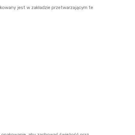
akowany jest w zakładzie przetwarzającym te
ąć opakowanie, aby zachować świeżość oraz