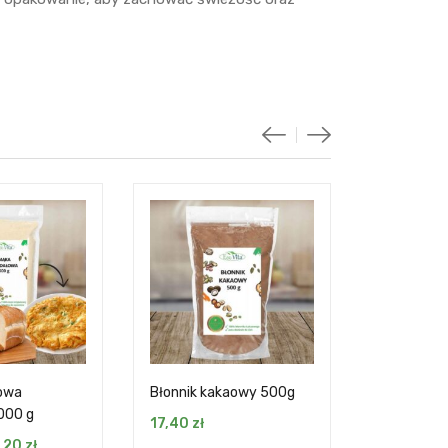
owa
Błonnik kakaowy 500g
Chipsy Ko
000 g
17,40
zł
12,40
zł
,20
zł