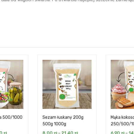
ka 500/1000
Sezam łuskany 200g
Mąka kokos
500g 1000g
250/500/1
20
zł
8,00
zł
–
21,40
zł
6,90
zł
–
14