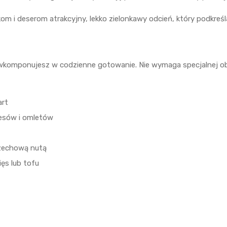
m i deserom atrakcyjny, lekko zielonkawy odcień, który podkreśl
ą wkomponujesz w codzienne gotowanie. Nie wymaga specjalnej ob
art
kesów i omletów
rzechową nutą
ęs lub tofu