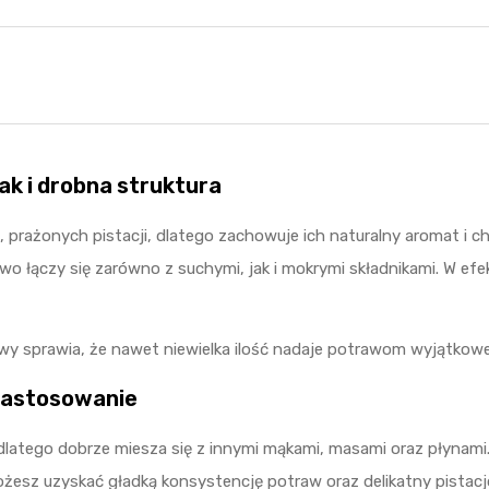
k i drobna struktura
prażonych pistacji, dlatego zachowuje ich naturalny aromat i c
wo łączy się zarówno z suchymi, jak i mokrymi składnikami. W efe
owy sprawia, że nawet niewielka ilość nadaje potrawom wyjątkow
zastosowanie
 dlatego dobrze miesza się z innymi mąkami, masami oraz płynami
 możesz uzyskać gładką konsystencję potraw oraz delikatny pistac