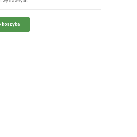
ch wytrawnych.
o koszyka