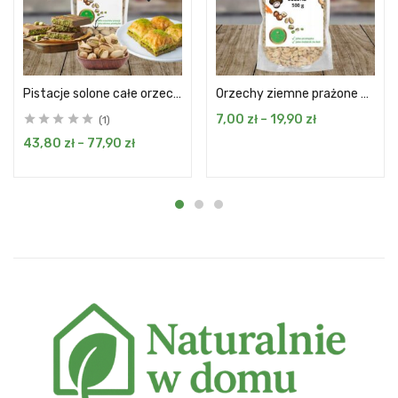
Pistacje solone całe orzechy 500/1000 g
Orzechy ziemne prażone z solą 200g 500g 1kg
7,00
zł
–
19,90
zł
1
43,80
zł
–
77,90
zł