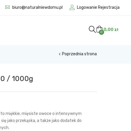
biuro@naturalniewdomu.pl
Logowanie Rejestracja
ak w magazynie
0,00
zł
0
Poprzednia strona
00 / 1000g
to miękkie, mięsiste owoce o intensywnym
się jako przekąska, a także jako dodatek do
nych.