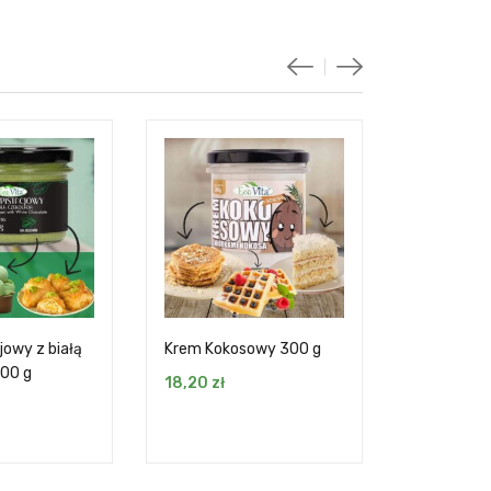
jowy z białą
Krem Kokosowy 300 g
Truskawka
200 g
18,20
zł
17,99
zł