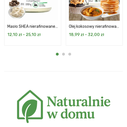
Masło SHEA nierafinowane do ciała 180/400 g
Olej kokosowy nierafinowany 500/900 ml
12,10
zł
–
25,10
zł
18,99
zł
–
32,00
zł