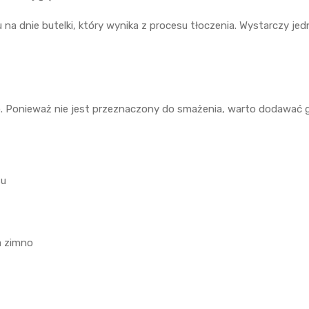
u na dnie butelki, który wynika z procesu tłoczenia. Wystarczy j
no. Ponieważ nie jest przeznaczony do smażenia, warto dodawać g
su
a zimno