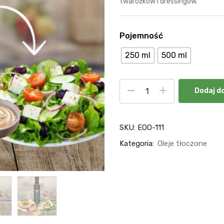
twarożków i dressingów.
Pojemność
250 ml
500 ml
Dodaj d
SKU:
EOO-111
Kategoria:
Oleje tłoczone