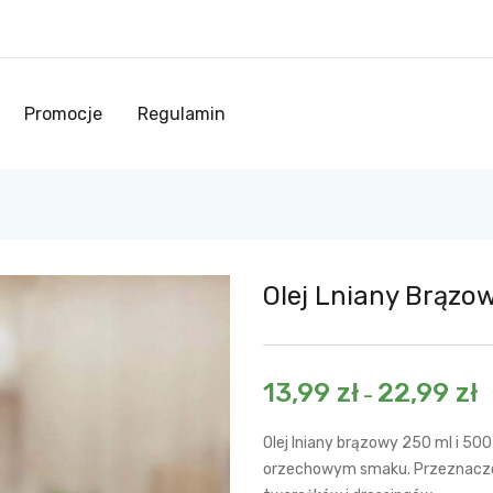
Promocje
Regulamin
Olej Lniany Brązo
13,99
zł
22,99
zł
–
Olej lniany brązowy 250 ml i 500
orzechowym smaku. Przeznaczon