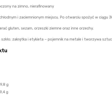
oczony na zimno, nierafinowany
łodnym i zaciemnionym miejscu. Po otwarciu spożyć w ciągu 30
rać gluten, sezam, orzeszki ziemne oraz inne orzechy.
 szkło; zakrętka i etykieta – pojemnik na metale i tworzywa sztu
ktu
9,8 g
9,4 g