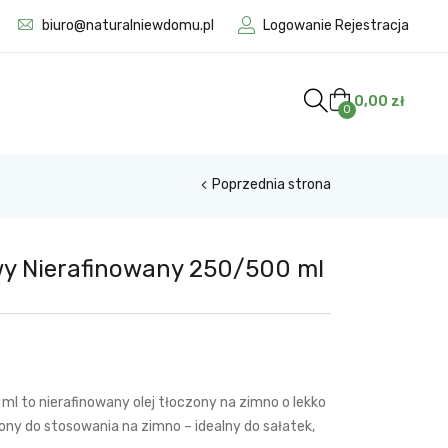
biuro@naturalniewdomu.pl
Logowanie Rejestracja
0,00
zł
0
Poprzednia strona
wy Nierafinowany 250/500 ml
 ml to nierafinowany olej tłoczony na zimno o lekko
y do stosowania na zimno – idealny do sałatek,