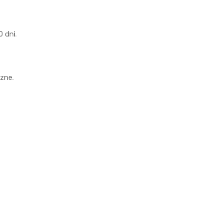
 dni.
czne.