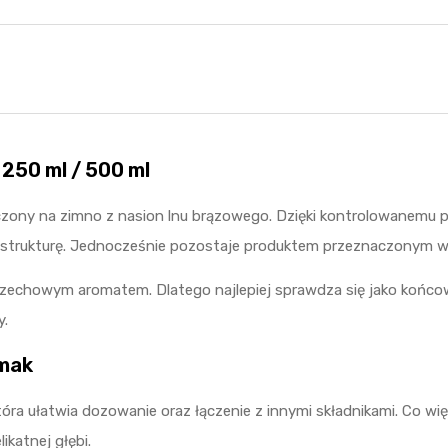
 250 ml / 500 ml
oczony na zimno z nasion lnu brązowego. Dzięki kontrolowanemu 
ą strukturę. Jednocześnie pozostaje produktem przeznaczonym w
orzechowym aromatem. Dlatego najlepiej sprawdza się jako końco
y.
smak
tóra ułatwia dozowanie oraz łączenie z innymi składnikami. Co w
katnej głębi.